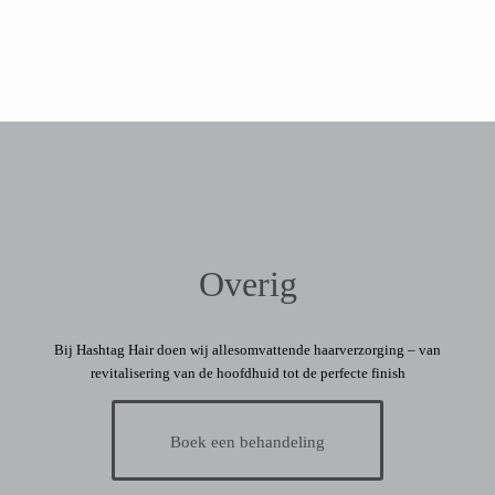
Overig
Bij Hashtag Hair doen wij allesomvattende haarverzorging – van
revitalisering van de hoofdhuid tot de perfecte finish
Boek een behandeling