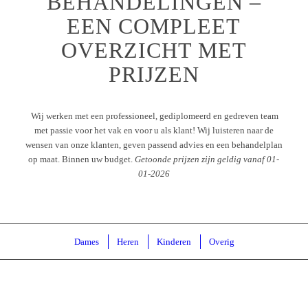
BEHANDELINGEN –
EEN COMPLEET
OVERZICHT MET
PRIJZEN
Wij werken met een professioneel, gediplomeerd en gedreven team
met passie voor het vak en voor u als klant! Wij luisteren naar de
wensen van onze klanten, geven passend advies en een behandelplan
op maat. Binnen uw budget.
Getoonde prijzen zijn geldig vanaf 01-
01-2026
Dames
Heren
Kinderen
Overig