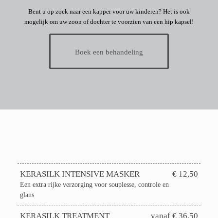
Bent u op zoek naar een kapper voor uw kinderen? Het is ook
mogelijk om uw zoon of dochter te voorzien van een hip kapsel!
Boek een behandeling
KERASILK INTENSIVE MASKER
€ 12,50
Een extra rijke verzorging voor souplesse, controle en
glans
KERASILK TREATMENT
vanaf € 36,50